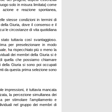
uogo solo in misura limitata) come
o, azione e reazione spontanea,
lle stesse condizioni in termini di
ella Giuria, dove il consenso e il
i le circostanze di vita quotidiana
 stato tuttavia così svantaggioso.
rima per preselezionare in modo
uale
,
ha rispecchiato più o meno la
viduali dei membri della Giuria si è
% di quella che possiamo chiamare
i della Giuria si sono poi occupati
tanti da questa prima selezione sono
ole impressioni, è tuttavia mancata
zzata, la percezione simultanea dei
ima per stimolare l'ampliamento e
ndividuali nel gruppo dei membri di