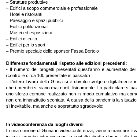
–
Strutture produttive
–
Edifici a scopo commerciale e professionale
–
Hotel e ristoranti
–
Paesaggio e spazi pubblici
–
Edifici polifunzionali
–
Musei ed esposizioni
–
Edifici di culto
–
Edifici per lo sport
–
Premio speciale dello sponsor Fassa Bortolo
Differenze fondamentali rispetto alle edizioni precedenti:
- Il numero dei progetti presentati quest'anno è aumentato d
(contro le circa 100 presentate in passato)
-
L'intero lavoro della Giuria si è dovuto svolgere digitalmente
che i membri si siano mai riuniti fisicamente. La particolare situaz
uno sforzo comune realizzato non in modo cumulativo ma come in
non era innanzitutto scontata. A causa della pandemia la situazion
sì inevitabile, ma anche e soprattutto sgradevole;
In videoconferenza da luoghi diversi
In una riunione di Giuria in videoconferenza, viene a mancare il va
in cui i membri interagiscono in contatto diretto davanti alle tav