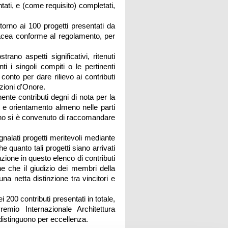
tati, e (come requisito) completati,
ntorno ai 100 progetti presentati da
rtacea conforme al regolamento, per
ano aspetti significativi, ritenuti
nti i singoli compiti o le pertinenti
 conto per dare rilievo ai contributi
nzioni d'Onore.
nente contributi degni di nota per la
o e orientamento almeno nelle parti
anno si è convenuto di raccomandare
nalati progetti meritevoli mediante
quanto tali progetti siano arrivati
ione in questo elenco di contributi
ne che il giudizio dei membri della
na netta distinzione tra vincitori e
ei 200 contributi presentati in totale,
emio Internazionale Architettura
 distinguono per eccellenza.