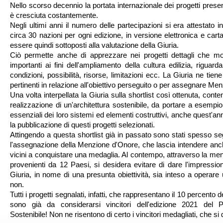
Nello scorso decennio la portata internazionale dei progetti presen
è cresciuta costantemente.
Negli ultimi anni il numero delle partecipazioni si era attestato i
circa 30 nazioni per ogni edizione, in versione elettronica e ca
essere quindi sottoposti alla valutazione della Giuria.
Ciò permette anche di apprezzare nei progetti dettagli che mostr
importanti ai fini dell'ampliamento della cultura edilizia, riguarda
condizioni, possibilità, risorse, limitazioni ecc. La Giuria ne tiene
pertinenti in relazione all'obiettivo perseguito o per assegnare Me
Una volta interpellata la Giuria sulla shortlist così ottenuta, conte
realizzazione di un'architettura sostenibile, da portare a esempi
essenziali dei loro sistemi ed elementi costruttivi, anche quest'
la pubblicazione di questi progetti selezionati.
Attingendo a questa shortlist già in passato sono stati spesso seg
l'assegnazione della Menzione d'Onore, che lascia intendere anche 
vicini a conquistare una medaglia. Al contempo, attraverso la menz
provenienti da 12 Paesi, si desidera evitare di dare l'impressio
Giuria, in nome di una presunta obiettività, sia inteso a operare u
non.
Tutti i progetti segnalati, infatti, che rappresentano il 10 percento d
sono già da considerarsi vincitori dell'edizione 2021 del Pr
Sostenibile! Non ne risentono di certo i vincitori medagliati, che si