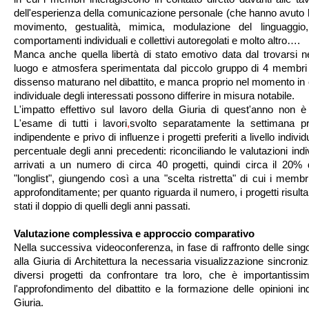
dell'esperienza della comunicazione personale (che hanno avuto l
movimento, gestualità, mimica, modulazione del linguaggi
comportamenti individuali e collettivi autoregolati e molto altro….
Manca anche quella libertà di stato emotivo data dal trovarsi ne
luogo e atmosfera sperimentata dal piccolo gruppo di 4 membri d
dissenso maturano nel dibattito, e manca proprio nel momento in cu
individuale degli interessati possono differire in misura notabile.
L'impatto effettivo sul lavoro della Giuria di quest'anno non è
L'esame di tutti i lavori
,
svolto separatamente la settimana p
indipendente e privo di influenze i progetti preferiti a livello individ
percentuale degli anni precedenti: riconciliando le valutazioni indi
arrivati a un numero di circa 40 progetti, quindi circa il 20
"longlist", giungendo così a una "scelta ristretta" di cui i membr
approfonditamente; per quanto riguarda il numero, i progetti risul
stati il doppio di quelli degli anni passati.
Valutazione complessiva e approccio comparativo
Nella successiva videoconferenza, in fase di raffronto delle sing
alla Giuria di Architettura la necessaria visualizzazione sincroni
diversi progetti da confrontare tra loro, che è importantiss
l'approfondimento del dibattito e la formazione delle opinioni i
Giuria.