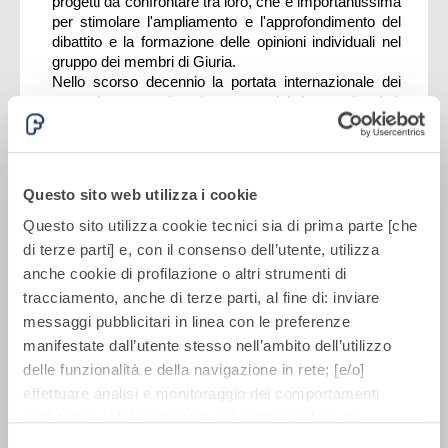
progetti da confrontare tra loro, che è importantissima
per stimolare l'ampliamento e l'approfondimento del
dibattito e la formazione delle opinioni individuali nel
gruppo dei membri di Giuria.
Nello scorso decennio la portata internazionale dei
progetti presentati, e (come requisito) completati, è
cresciuta costantemente.
Negli ultimi anni il numero delle partecipazioni si era
attestato intorno ai 100 progetti presentati da circa 30
nazioni per ogni edizione, in versione elettronica e
Questo sito web utilizza i cookie
cartacea conforme al regolamento, per essere quindi
sottoposti alla valutazione della Giuria.
Questo sito utilizza cookie tecnici sia di prima parte [che
Ciò permette anche di apprezzare nei progetti dettagli
di terze parti] e, con il consenso dell’utente, utilizza
che mostrano aspetti significativi, ritenuti importanti ai
anche cookie di profilazione o altri strumenti di
fini dell'ampliamento della cultura edilizia, riguardanti i
tracciamento, anche di terze parti, al fine di: inviare
singoli compiti o le pertinenti condizioni, possibilità,
messaggi pubblicitari in linea con le preferenze
risorse, limitazioni ecc. La Giuria ne tiene conto per
dare rilievo ai contributi pertinenti in relazione
manifestate dall’utente stesso nell’ambito dell’utilizzo
all'obiettivo perseguito o per assegnare Menzioni
delle funzionalità e della navigazione in rete; [e/o]
d'Onore.
effettuare analisi e monitoraggio dei comportamenti
Una volta interpellata la Giuria sulla shortlist così
dell’utente; [e/o] consentire all’utente di effettuare
ottenuta, contenente contributi degni di nota per la
comunicazioni e interazioni attraverso i social.
realizzazione di un'architettura sostenibile, da portare