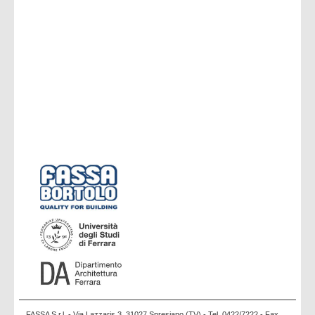
FASSA S.r.l. - Via Lazzaris 3, 31027 Spresiano (TV) - Tel. 0422/7222 - Fax