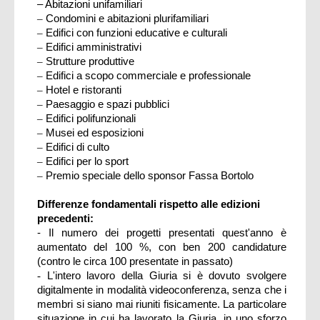
– Abitazioni unifamiliari
–
Condomini e abitazioni plurifamiliari
–
Edifici con funzioni educative e culturali
–
Edifici amministrativi
–
Strutture produttive
–
Edifici a scopo commerciale e professionale
–
Hotel e ristoranti
–
Paesaggio e spazi pubblici
–
Edifici polifunzionali
–
Musei ed esposizioni
–
Edifici di culto
–
Edifici per lo sport
–
Premio speciale dello sponsor Fassa Bortolo
Differenze fondamentali rispetto alle edizioni
precedenti:
- Il numero dei progetti presentati quest'anno è
aumentato del 100 %, con ben 200 candidature
(contro le circa 100 presentate in passato)
-
L'intero lavoro della Giuria si è dovuto svolgere
digitalmente in modalità videoconferenza, senza che i
membri si siano mai riuniti fisicamente. La particolare
situazione in cui ha lavorato la Giuria, in uno sforzo